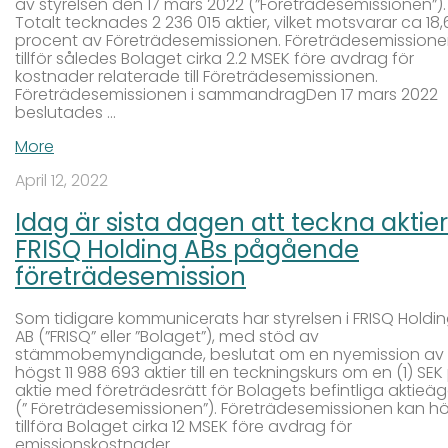
av styrelsen den 17 mars 2022 (”Företrädesemissionen”).
Totalt tecknades 2 236 015 aktier, vilket motsvarar ca 18
procent av Företrädesemissionen. Företrädesemission
tillför således Bolaget cirka 2.2 MSEK före avdrag för
kostnader relaterade till Företrädesemissionen.
Företrädesemissionen i sammandragDen 17 mars 2022
beslutades …
More
April 12, 2022
Idag är sista dagen att teckna aktier 
FRISQ Holding ABs pågående
företrädesemission
Som tidigare kommunicerats har styrelsen i FRISQ Holdi
AB (”FRISQ” eller ”Bolaget”), med stöd av
stämmobemyndigande, beslutat om en nyemission av
högst 11 988 693 aktier till en teckningskurs om en (1) SEK
aktie med företrädesrätt för Bolagets befintliga aktieä
(” Företrädesemissionen”). Företrädesemissionen kan h
tillföra Bolaget cirka 12 MSEK före avdrag för
emissionskostnader. …