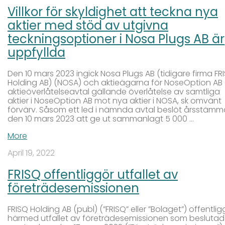
Villkor för skyldighet att teckna nya
aktier med stöd av utgivna
teckningsoptioner i Nosa Plugs AB är
uppfyllda
Den 10 mars 2023 ingick Nosa Plugs AB (tidigare firma FR
Holding AB) (NOSA) och aktieägarna för NoseOption AB 
aktieöverlåtelseavtal gällande överlåtelse av samtliga
aktier i NoseOption AB mot nya aktier i NOSA, sk omvänt
förvärv. Såsom ett led i nämnda avtal beslöt årsstäm
den 10 mars 2023 att ge ut sammanlagt 5 000 …
More
April 19, 2022
FRISQ offentliggör utfallet av
företrädesemissionen
FRISQ Holding AB (publ) (”FRISQ” eller ”Bolaget”) offentlig
härmed utfallet av företrädesemissionen som besluta