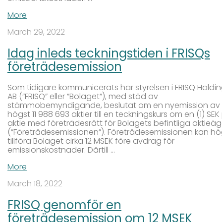
More
March 29, 2022
Idag inleds teckningstiden i FRISQs
företrädesemission
Som tidigare kommunicerats har styrelsen i FRISQ Holdi
AB (”FRISQ” eller ”Bolaget”), med stöd av
stämmobemyndigande, beslutat om en nyemission av
högst 11 988 693 aktier till en teckningskurs om en (1) SEK
aktie med företrädesrätt för Bolagets befintliga aktieä
(”Företrädesemissionen”). Företrädesemissionen kan hö
tillföra Bolaget cirka 12 MSEK före avdrag för
emissionskostnader. Därtill …
More
March 18, 2022
FRISQ genomför en
företrädesemission om 12 MSEK