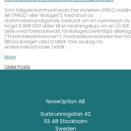
Som tidigare kommunicerats har styrelsen i FRISQ Holdi
AB (”FRISQ” eller ”Bolaget”), med stöd av
stämmobemyndigande, beslutat om en nyemission av
högst 11 988 693 aktier till en teckningskurs om en (1) SEK
aktie med företrädesrätt för Bolagets befintliga aktieä
(”Företrädesemissionen”). Företrädesemissionen kan hö
tillföra Bolaget cirka 12 MSEK före avdrag för
emissionskostnader. Därtill …
More
Older Posts
NoseOption AB
Surbrunnsgatan 42
113 48 Stockholm
Sweden