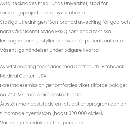
Avtal tecknades med Lunds Universitet; stöd för
forskningsprojekt inom psykisk ohälsa
Statliga utredningen “Samordnad utveckling för god och
nära vård” identifierade FRISQ som enda tekniska
lösningen som uppfyller behoven för patientkontraktet
Väsentliga händelser under tidigare kvartal:
Avsiktsförklaring tecknades med Dartmouth-Hitchcock
Medical Center i USA
Företrädesemission genomfördes vilket tillförde bolaget
ca 74,6 Mkr före emissionskostnader
Årsstämman beslutade om ett optionsprogram och en
tillhörande nyemission (högst 320 000 aktier).
Väsentliga händelser efter perioden: