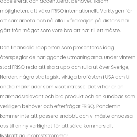
accelererat och accentuerat behovet, liksom
möjligheten, att växa FRISQ internationellt. Verktygen för
att samarbeta och nå alla i vårdkedjan på distans har
gått från ”något som vore bra att ha” till ett måste.
Den finansiella rapporten som presenteras idag
återspeglar de närliggande utmaningarna. Under vintern
stod FRISQ redo att skala upp och rulla ut över Sverige,
Norden, några strategiskt viktiga brofästen i USA och till
andra marknader som visat intresse. Det vi har är en
marknadsrelevant och bra produkt och en kundbas som
verkligen behöver och efterfrågar FRISQ. Pandemin
kommer inte att passera snabbt, och vi måste anpassa
oss till en ny verklighet för att säkra kommersiellt
livskraftiga inkomstströmmar.