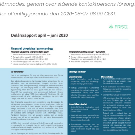
lämnades, genom ovanstående kontaktpersons försorg,
för offentliggörande den 2020-08-27 08:00 CEST.