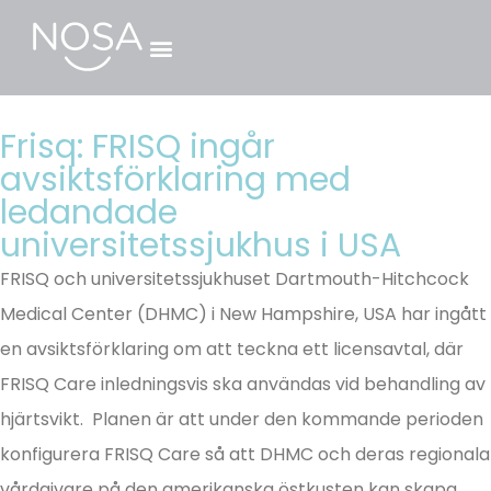
Frisq: FRISQ ingår
avsiktsförklaring med
ledandade
universitetssjukhus i USA
FRISQ och universitetssjukhuset Dartmouth-Hitchcock
Medical Center (DHMC) i New Hampshire, USA har ingått
en avsiktsförklaring om att teckna ett licensavtal, där
FRISQ Care inledningsvis ska användas vid behandling av
hjärtsvikt. Planen är att under den kommande perioden
konfigurera FRISQ Care så att DHMC och deras regionala
vårdgivare på den amerikanska östkusten kan skapa