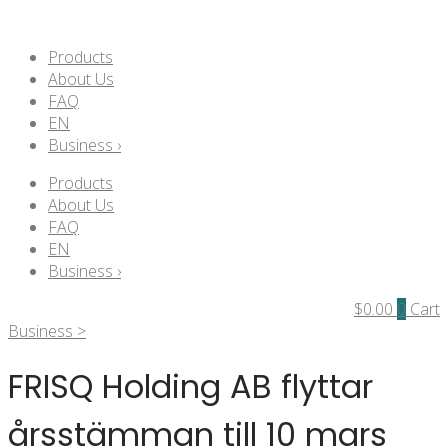
Products
About Us
FAQ
EN
Business ›
Products
About Us
FAQ
EN
Business ›
$
0.00
0
Cart
Business >
FRISQ Holding AB flyttar
årsstämman till 10 mars