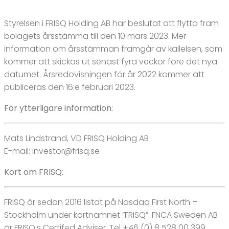
Styrelsen i FRISQ Holding AB har beslutat att flytta fram
bolagets årsstämma till den 10 mars 2023. Mer
information om årsstämman framgår av kallelsen, som
kommer att skickas ut senast fyra veckor före det nya
datumet. Årsredovisningen för år 2022 kommer att
publiceras den 16:e februari 2023.
För ytterligare information:
Mats Lindstrand, VD FRISQ Holding AB
E-mail: investor@frisq.se
Kort om FRISQ:
FRISQ är sedan 2016 listat på Nasdaq First North –
Stockholm under kortnamnet ”FRISQ”. FNCA Sweden AB
är FRISQ:s Certifed Adviser. Tel +46 (0) 8 528 00 399,