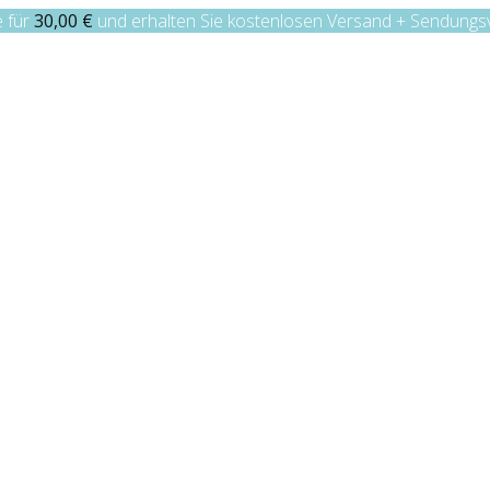
e für
30,00
€
und erhalten Sie kostenlosen Versand + Sendungsv