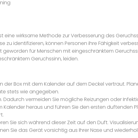
ining
g, ist eine wirksame Methode zur Verbesserung des Geruch
e zu identifizieren, können Personen ihre Fähigkeit verbe
bt geworden für Menschen mit eingeschränktem Geruchssin
eschränktem Geruchssinn, leiden.
r Box mit dem Kalender auf dem Deckel vertraut. Planen
te stets wie angegeben.
gen. Dadurch vermeiden Sie mögliche Reizungen oder Infekt
Kalender heraus und führen Sie den ersten duftenden Plug v
t.
ieren Sie sich während dieser Zeit auf den Duft. Visualisier
ernen Sie das Gerät vorsichtig aus Ihrer Nase und wiederho