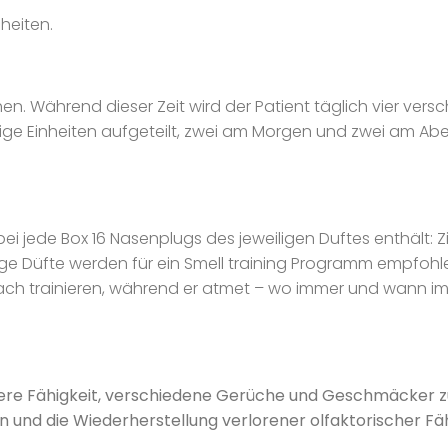
nheiten.
. Während dieser Zeit wird der Patient täglich vier ver
nütige Einheiten aufgeteilt, zwei am Morgen und zwei am A
ei jede Box 16 Nasenplugs des jeweiligen Duftes enthält: Z
zige Düfte werden für ein Smell training Programm empfoh
nfach trainieren, während er atmet – wo immer und wann i
sere Fähigkeit, verschiedene Gerüche und Geschmäcker zu 
 und die Wiederherstellung verlorener olfaktorischer Fäh