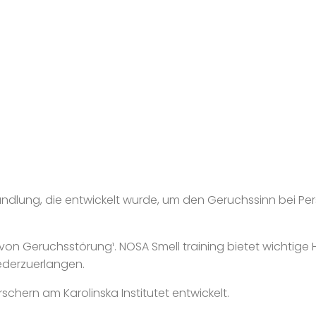
handlung, die entwickelt wurde, um den Geruchssinn bei P
n Geruchsstörung¹. NOSA Smell training bietet wichtige Hil
ederzuerlangen.
ern am Karolinska Institutet entwickelt.