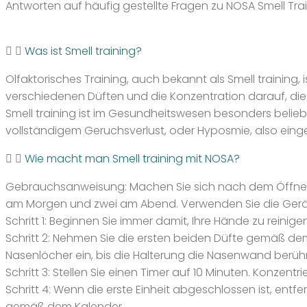
Antworten auf häufig gestellte Fragen zu NOSA Smell Tra
Was ist Smell training?
Olfaktorisches Training, auch bekannt als Smell trainin
verschiedenen Düften und die Konzentration darauf, dies
Smell training ist im Gesundheitswesen besonders belie
vollständigem Geruchsverlust, oder Hyposmie, also eing
Wie macht man Smell training mit NOSA?
Gebrauchsanweisung: Machen Sie sich nach dem Öffnen de
am Morgen und zwei am Abend. Verwenden Sie die Gerä
Schritt 1: Beginnen Sie immer damit, Ihre Hände zu reini
Schritt 2: Nehmen Sie die ersten beiden Düfte gemäß dem 
Nasenlöcher ein, bis die Halterung die Nasenwand berühr
Schritt 3: Stellen Sie einen Timer auf 10 Minuten. Konzentr
Schritt 4: Wenn die erste Einheit abgeschlossen ist, entf
gemäß dem Kalender.