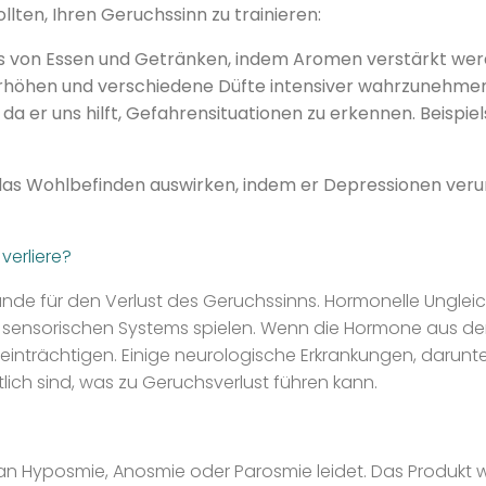
lten, Ihren Geruchssinn zu trainieren:
is von Essen und Getränken, indem Aromen verstärkt wer
erhöhen und verschiedene Düfte intensiver wahrzunehmen
, da er uns hilft, Gefahrensituationen zu erkennen. Bei
as Wohlbefinden auswirken, indem er Depressionen verur
verliere?
ründe für den Verlust des Geruchssinns. Hormonelle Ungl
s sensorischen Systems spielen. Wenn die Hormone aus de
trächtigen. Einige neurologische Erkrankungen, darunter 
lich sind, was zu Geruchsverlust führen kann.
n Hyposmie, Anosmie oder Parosmie leidet. Das Produkt w