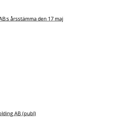
AB:s årsstämma den 17 maj
olding AB (publ)