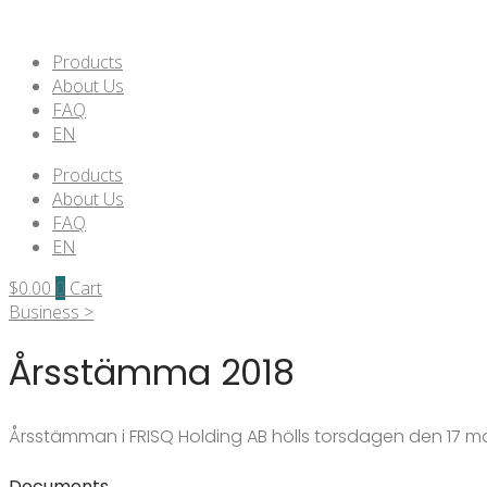
Products
About Us
FAQ
EN
Products
About Us
FAQ
EN
$
0.00
0
Cart
Business >
Årsstämma 2018
Årsstämman i FRISQ Holding AB hölls torsdagen den 17 maj 2
Documents