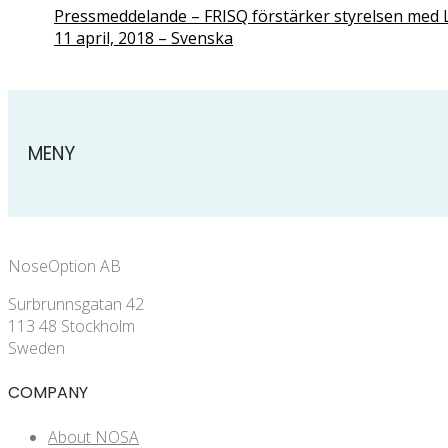
Pressmeddelande – FRISQ förstärker styrelsen med 
11 april, 2018 – Svenska
MENY
NoseOption AB
Surbrunnsgatan 42
113 48 Stockholm
Sweden
COMPANY
About NOSA