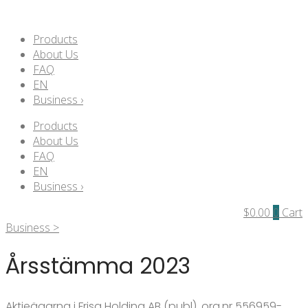
Products
About Us
FAQ
EN
Business ›
Products
About Us
FAQ
EN
Business ›
$
0.00
0
Cart
Business >
Årsstämma 2023
Aktieägarna i Frisq Holding AB (publ), org.nr 556959-