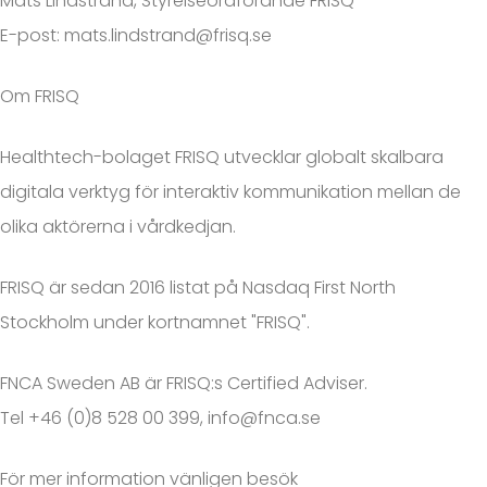
Mats Lindstrand, Styrelseordförande FRISQ
E-post: mats.lindstrand@frisq.se
Om FRISQ
Healthtech-bolaget FRISQ utvecklar globalt skalbara
digitala verktyg för interaktiv kommunikation mellan de
olika aktörerna i vårdkedjan.
FRISQ är sedan 2016 listat på Nasdaq First North
Stockholm under kortnamnet "FRISQ".
FNCA Sweden AB är FRISQ:s Certified Adviser.
Tel +46 (0)8 528 00 399, info@fnca.se
För mer information vänligen besök