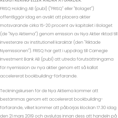
REGISTRERING ELLER ANDRA ÅTGÄRDER.
FRISQ Holding AB (publ) ("FRISQ" eller "Bolaget")
offentliggör idag en avsikt att placera aktier
motsvarande cirka 15-20 procent av kapitalet i Bolaget
(de "Nya Aktierna") genom emission av Nya Aktier riktad till
investerare av institutionell karaktär (den "Riktade
Nyemissionen"). FRISQ har gett i uppdrag till Carnegie
Investment Bank AB (publ) att utreda förutsättningarna
för nyemission av nya aktier genom ett så kallat
accelererat bookbuilding-förfarande.
Teckningskursen för de Nya Aktierna kommer att
bestämmas genom ett accelererat bookbuilding-
förfarande, vilket kommer att påbörjas klockan 17.30 idag
den 21 mars 2019 och avslutas innan dess att handeln på