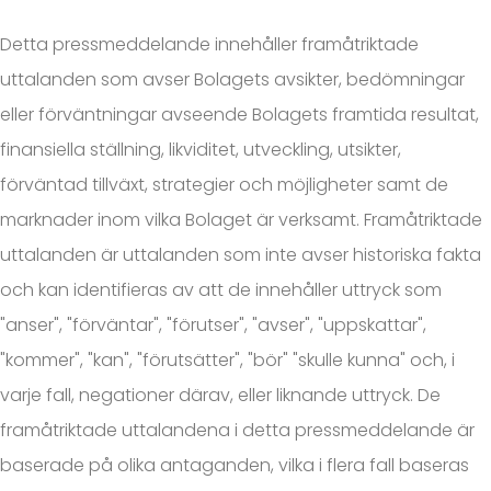
Detta pressmeddelande innehåller framåtriktade
uttalanden som avser Bolagets avsikter, bedömningar
eller förväntningar avseende Bolagets framtida resultat,
finansiella ställning, likviditet, utveckling, utsikter,
förväntad tillväxt, strategier och möjligheter samt de
marknader inom vilka Bolaget är verksamt. Framåtriktade
uttalanden är uttalanden som inte avser historiska fakta
och kan identifieras av att de innehåller uttryck som
"anser", "förväntar", "förutser", "avser", "uppskattar",
"kommer", "kan", "förutsätter", "bör" "skulle kunna" och, i
varje fall, negationer därav, eller liknande uttryck. De
framåtriktade uttalandena i detta pressmeddelande är
baserade på olika antaganden, vilka i flera fall baseras