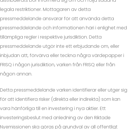
distribuerats bör informera sig om och följa sådana
legala restriktioner. Mottagaren av detta
pressmeddelande ansvarar för att använda detta
pressmeddelande och informationen häri i enlighet med
tillämpliga regler i respektive jurisdiktion. Detta
pressmeddelande utgör inte ett erbjudande om, eller
inbjudan att, förvärva eller teckna några värdepapper i
FRISQ i någon jurisdiktion, varken från FRISQ eller från
någon annan.
Detta pressmeddelande varken identifierar eller utger sig
för att identifiera risker (direkta eller indirekta) som kan
vara hänförliga till en investering i nya aktier. Ett
investeringsbeslut med anledning av den Riktade
Nyemissionen ska göras på grundval av all offentligt