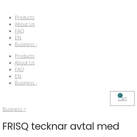
Products
About Us
FAQ
EN
Business ›
Products
About Us
FAQ
EN
Business ›
0
Cart
Business >
FRISQ tecknar avtal med