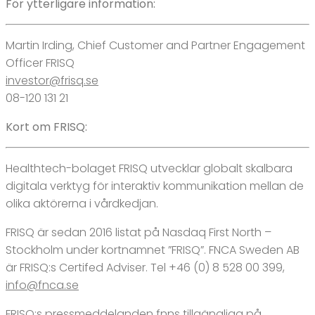
För ytterligare information:
Martin Irding, Chief Customer and Partner Engagement
Officer FRISQ
investor@frisq.se
08-120 131 21
Kort om FRISQ:
Healthtech-bolaget FRISQ utvecklar globalt skalbara
digitala verktyg för interaktiv kommunikation mellan de
olika aktörerna i vårdkedjan.
FRISQ är sedan 2016 listat på Nasdaq First North –
Stockholm under kortnamnet ”FRISQ”. FNCA Sweden AB
är FRISQ:s Certifed Adviser. Tel +46 (0) 8 528 00 399,
info@fnca.se
FRISQ:s pressmeddelanden fnns tillgängliga på