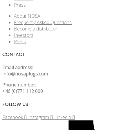
Press
About NOSA
Frequently Asked Questions
Become a distributor
Investors
Press
CONTACT
Email address:
info@nosaplugs.com
Phone number:
+46 (0)771 112 000
FOLLOW US
Facebook
Instagram
Linkedin