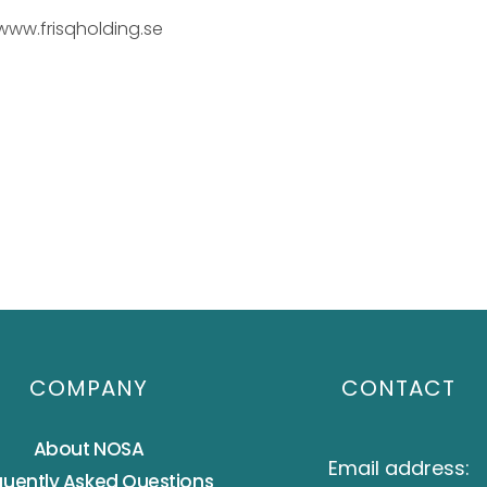
www.frisqholding.se
COMPANY
CONTACT
About NOSA
Email address:
quently Asked Questions