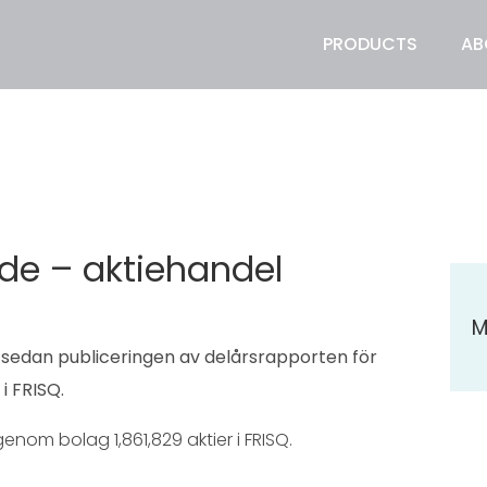
PRODUCTS
AB
nde – aktiehandel
M
 sedan publiceringen av delårsrapporten för
i FRISQ.
enom bolag 1,861,829 aktier i FRISQ.