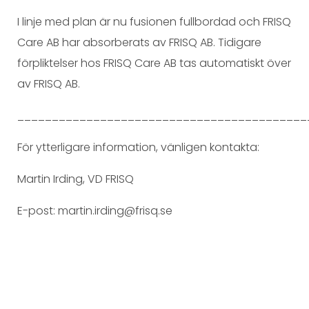
I linje med plan är nu fusionen fullbordad och FRISQ
Care AB har absorberats av FRISQ AB. Tidigare
förpliktelser hos FRISQ Care AB tas automatiskt över
av FRISQ AB.
__________________________________________
För ytterligare information, vänligen kontakta:
Martin Irding, VD FRISQ
E-post: martin.irding@frisq.se