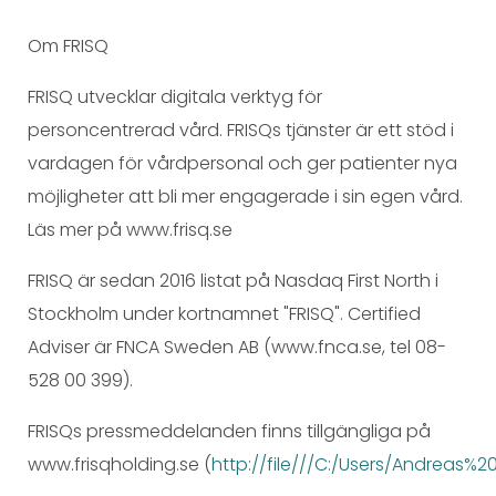
Om FRISQ
FRISQ utvecklar digitala verktyg för
personcentrerad vård. FRISQs tjänster är ett stöd i
vardagen för vårdpersonal och ger patienter nya
möjligheter att bli mer engagerade i sin egen vård.
Läs mer på www.frisq.se
FRISQ är sedan 2016 listat på Nasdaq First North i
Stockholm under kortnamnet "FRISQ". Certified
Adviser är FNCA Sweden AB (www.fnca.se, tel 08-
528 00 399).
FRISQs pressmeddelanden finns tillgängliga på
www.frisqholding.se (
http://file///C:/Users/Andreas%