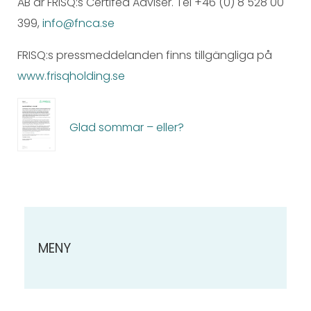
AB är FRISQ:s Certifed Adviser. Tel +46 (0) 8 528 00
399,
info@fnca.se
FRISQ:s pressmeddelanden finns tillgängliga på
www.frisqholding.se
Glad sommar – eller?
MENY