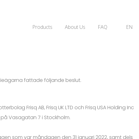
Products
About Us
FAQ
EN
aktieägarna fattade följande beslut.
erbolag Frisq AB, Frisq UK LTD och Frisq USA Holding Inc
er på Vasagatan 7 i Stockholm.
dagen som var måndagen den 31 januari 2022, samt dels