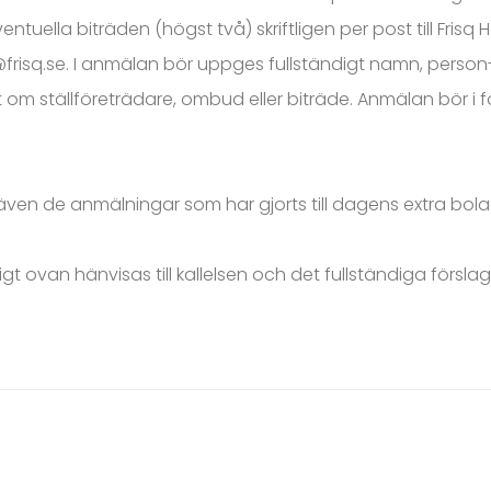
uella biträden (högst två) skriftligen per post till Frisq
@frisq.se. I anmälan bör uppges fullständigt namn, person-
om ställföreträdare, ombud eller biträde. Anmälan bör i f
även de anmälningar som har gjorts till dagens extra bo
t ovan hänvisas till kallelsen och det fullständiga försla