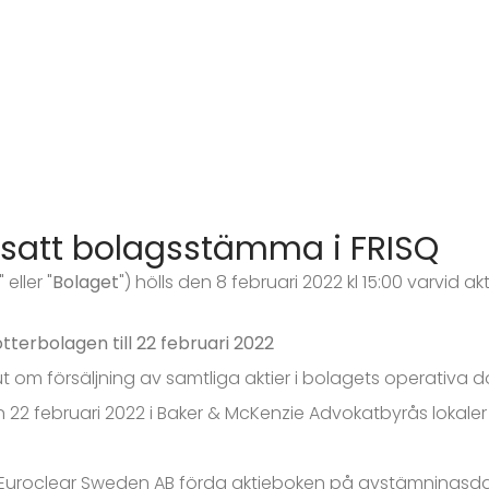
tsatt bolagsstämma i FRISQ
" eller "
Bolaget
") hölls den 8 februari 2022 kl 15:00 varvid 
otterbolagen till 22 februari 2022
m försäljning av samtliga aktier i bolagets operativa dott
den 22 februari 2022 i Baker & McKenzie Advokatbyrås lokal
 av Euroclear Sweden AB förda aktieboken på avstämnings