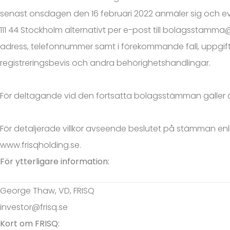
senast onsdagen den 16 februari 2022 anmäler sig och event
111 44 Stockholm alternativt per e-post till bolagsstamma
adress, telefonnummer samt i förekommande fall, uppgift 
registreringsbevis och andra behörighetshandlingar.
För deltagande vid den fortsatta bolagsstämman gäller 
För detaljerade villkor avseende beslutet på stämman enlig
www.frisqholding.se.
För ytterligare information:
George Thaw, VD, FRISQ
investor@frisq.se
Kort om FRISQ: