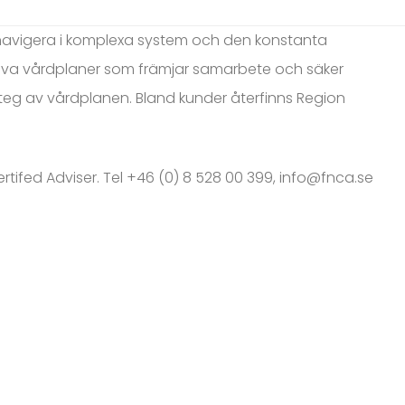
t navigera i komplexa system och den konstanta
tiva vårdplaner som främjar samarbete och säker
steg av vårdplanen. Bland kunder återfinns Region
rtifed Adviser. Tel +46 (0) 8 528 00 399,
info@fnca.se