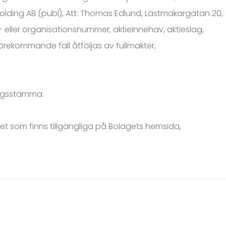
 Holding AB (publ), Att: Thomas Edlund, Lästmakargatan 20,
 eller organisationsnummer, aktieinnehav, aktieslag,
örekommande fall åtföljas av fullmakter,
lagsstämma.
get som finns tillgängliga på Bolagets hemsida,