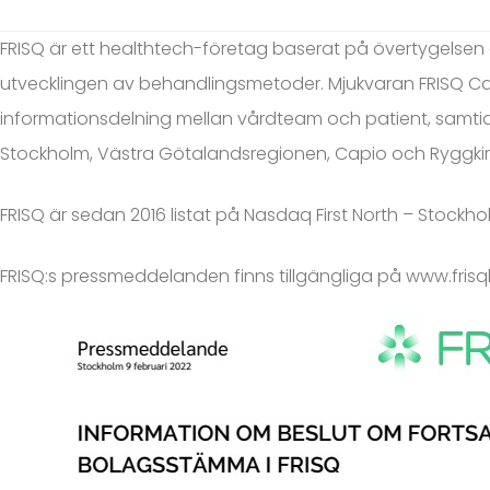
FRISQ är ett healthtech-företag baserat på övertygelsen
utvecklingen av behandlingsmetoder. Mjukvaran FRISQ Ca
informationsdelning mellan vårdteam och patient, samtidi
Stockholm, Västra Götalandsregionen, Capio och Ryggkir
FRISQ är sedan 2016 listat på Nasdaq First North – Stockh
FRISQ:s pressmeddelanden finns tillgängliga på
www.frisq