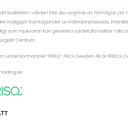
 att kvaliteten i vården inte ska avgöras av förmågan at
re möjliggör framtagandet av individanpassade, interak
gt som mjukvaran kan generera värdefulla insikter i alla 
urgiskt Centrum.
olm under kortnamnet ”FRISQ”. FNCA Sweden AB är FRISQ:s Ce
holding.se