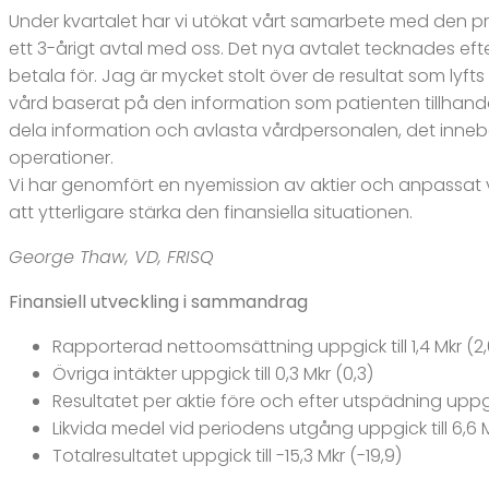
Under kvartalet har vi utökat vårt samarbete med den pr
ett 3-årigt avtal med oss. Det nya avtalet tecknades efter
betala för. Jag är mycket stolt över de resultat som ly
vård baserat på den information som patienten tillhandah
dela information och avlasta vårdpersonalen, det innebär
operationer.
Vi har genomfört en nyemission av aktier och anpassat vår
att ytterligare stärka den finansiella situationen.
George Thaw, VD, FRISQ
Finansiell utveckling i sammandrag
Rapporterad nettoomsättning uppgick till 1,4 Mkr (2,
Övriga intäkter uppgick till 0,3 Mkr (0,3)
Resultatet per aktie före och efter utspädning uppgick 
Likvida medel vid periodens utgång uppgick till 6,6 M
Totalresultatet uppgick till -15,3 Mkr (-19,9)