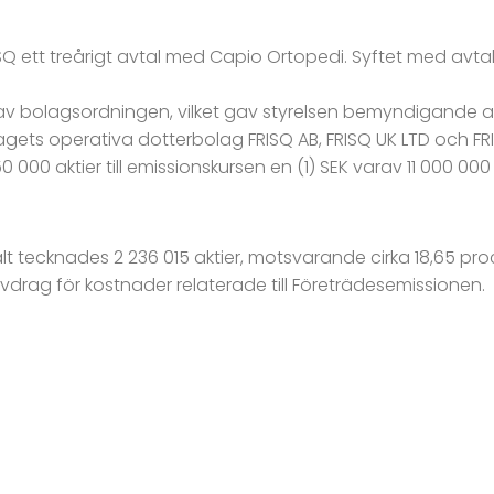
ISQ ett treårigt avtal med Capio Ortopedi. Syftet med avtal
bolagsordningen, vilket gav styrelsen bemyndigande att e
gets operativa dotterbolag FRISQ AB, FRISQ UK LTD och FRIS
000 aktier till emissionskursen en (1) SEK varav 11 000 000 
lt tecknades 2 236 015 aktier, motsvarande cirka 18,65 p
e avdrag för kostnader relaterade till Företrädesemissionen.