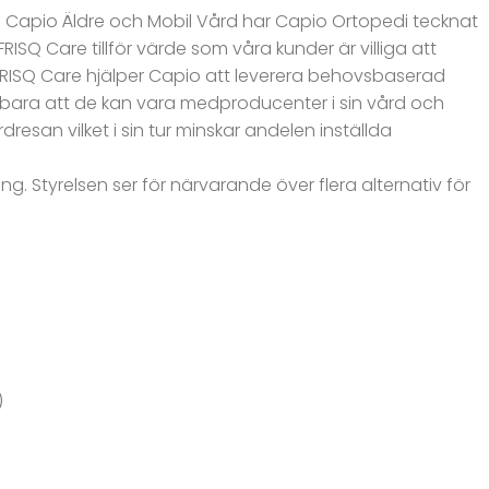
d Capio Äldre och Mobil Vård har Capio Ortopedi tecknat
RISQ Care tillför värde som våra kunder är villiga att
 FRISQ Care hjälper Capio att leverera behovsbaserad
e bara att de kan vara medproducenter i sin vård och
esan vilket i sin tur minskar andelen inställda
g. Styrelsen ser för närvarande över flera alternativ för
)