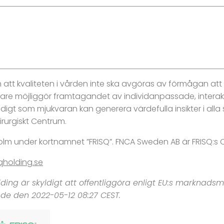
n att kvaliteten i vården inte ska avgöras av förmågan a
are möjliggör framtagandet av individanpassade, intera
igt som mjukvaran kan generera värdefulla insikter i alla
rurgiskt Centrum.
holm under kortnamnet ”FRISQ”. FNCA Sweden AB är FRISQ:s C
qholding.se
ding är skyldigt att offentliggöra enligt EU:s marknad
nde den 2022-05-12 08:27 CEST.