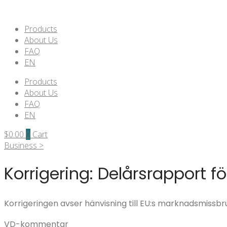
Products
About Us
FAQ
EN
Products
About Us
FAQ
EN
$
0.00
0
Cart
Business >
Korrigering: Delårsrapport f
Korrigeringen avser hänvisning till EU:s marknadsmissbr
VD-kommentar