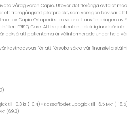
ivata vårdgivaren Capio. Utöver det fleråriga avtalet me
 ett framgångsrikt pilotprojekt, som verkligen bevisar att F
fts fram av Capio Ortopedi som visar att användningen av
åller i FRISQ Care. Att ha patienten delaktig innebär int
 också att patienterna är välinformerade under hela vårdr
 kostnadsbas för att försöka säkra vår finansiella ställnin
0)
till -0,3 kr (-0,4) • Kassaflödet uppgick till -6,5 Mkr (-18,5
kr (69,3)