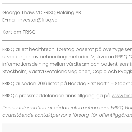
George Thaw, VD FRISQ Holding AB
E-mail: investor@frisq.se
Kort om FRISQ:
FRISQ är ett healthtech-företag baserat på övertygelse
utvecklingen av behandlingsmetoder. Mjukvaran FRISQ C
informationsdelning mellan vårdteam och patient, samtid
Stockholm, Västra Götalandsregionen, Capio och Ryggki
FRISQ är sedan 2016 listat på Nasdaq First North – Stock
FRISQ:s pressmeddelanden finns tillgängliga på
www.fris
Denna information är sådan information som FRISQ Hol
ovanstående kontaktpersons försorg, för offentliggöra