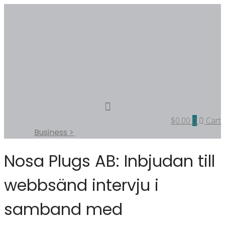
$
0.00
0
Cart
Business >
Nosa Plugs AB: Inbjudan till
webbsänd intervju i
samband med