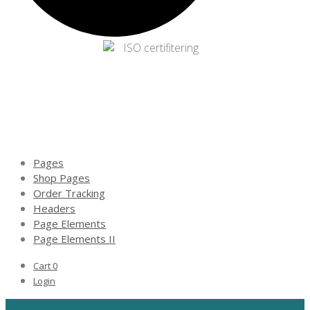
Pages
Shop Pages
Order Tracking
Headers
Page Elements
Page Elements II
Cart
0
Login