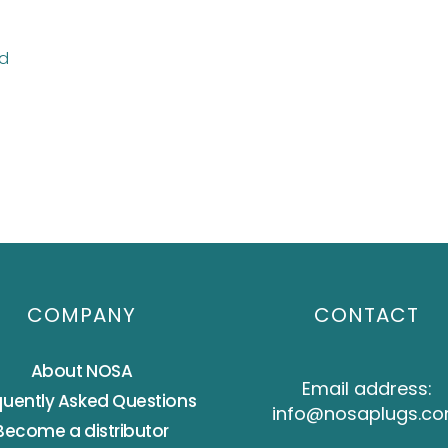
nd
COMPANY
CONTACT
About NOSA
Email address:
quently Asked Questions
info@nosaplugs.c
Become a distributor