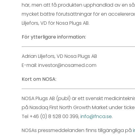
här, men att få produkten upphandlad av en så st
mycket bättre förutsättningar för en accelerera
Liljefors, VD för Nosa Plugs AB.
För ytterligare information:
Adrian Liljefors, VD Nosa Plugs AB
E-mail: investor@nosamed.com
Kort om NOSA:
NOSA Plugs AB (publ) är ett svenskt medicintekn
på Nasdaq First North Growth Market under ticker
Tel +46 (0) 8 528 00 399,
info@fnca.se
.
NOSAs pressmeddelanden finns tillgängliga på