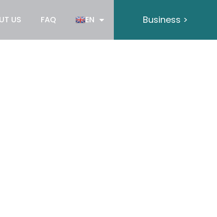
Business >
UT US
FAQ
EN