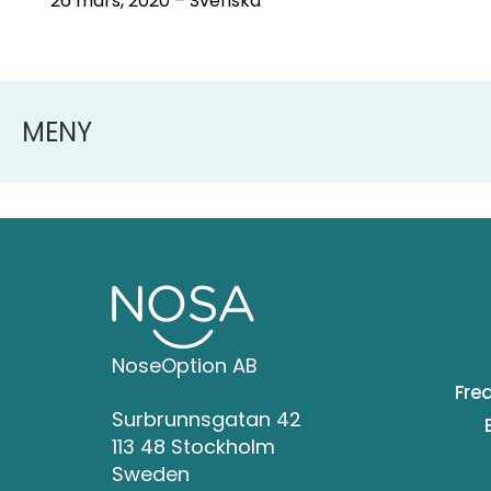
26 mars, 2020 – Svenska
MENY
NoseOption AB
Fre
Surbrunnsgatan 42
113 48 Stockholm
Sweden