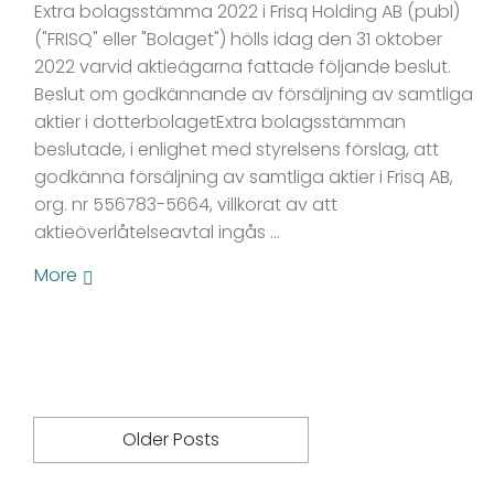
Extra bolagsstämma 2022 i Frisq Holding AB (publ)
("FRISQ" eller "Bolaget") hölls idag den 31 oktober
2022 varvid aktieägarna fattade följande beslut.
Beslut om godkännande av försäljning av samtliga
aktier i dotterbolagetExtra bolagsstämman
beslutade, i enlighet med styrelsens förslag, att
godkänna försäljning av samtliga aktier i Frisq AB,
org. nr 556783-5664, villkorat av att
aktieöverlåtelseavtal ingås …
More
Older Posts