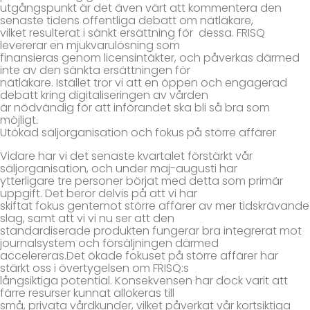
utgångspunkt är det även värt att kommentera den
senaste tidens offentliga debatt om nätläkare,
vilket resulterat i sänkt ersättning för dessa. FRISQ
levererar en mjukvarulösning som
finansieras genom licensintäkter, och påverkas därmed
inte av den sänkta ersättningen för
nätläkare. Istället tror vi att en öppen och engagerad
debatt kring digitaliseringen av vården
är nödvändig för att införandet ska bli så bra som
möjligt.
Utökad säljorganisation och fokus på större affärer
Vidare har vi det senaste kvartalet förstärkt vår
säljorganisation, och under maj-augusti har
ytterligare tre personer börjat med detta som primär
uppgift. Det beror delvis på att vi har
skiftat fokus gentemot större affärer av mer tidskrävande
slag, samt att vi vi nu ser att den
standardiserade produkten fungerar bra integrerat mot
journalsystem och försäljningen därmed
accelereras.Det ökade fokuset på större affärer har
stärkt oss i övertygelsen om FRISQ:s
långsiktiga potential. Konsekvensen har dock varit att
färre resurser kunnat allokeras till
små, privata vårdkunder, vilket påverkat vår kortsiktiga