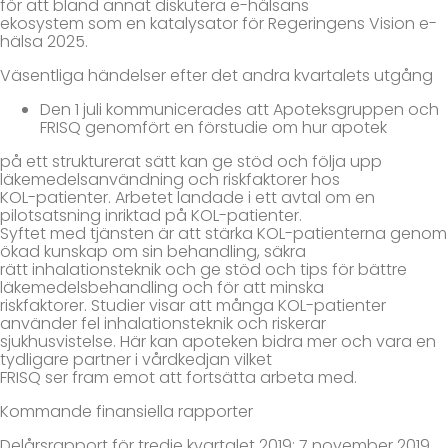
för att bland annat diskutera e-hälsans
ekosystem som en katalysator för Regeringens Vision e-
hälsa 2025.
Väsentliga händelser efter det andra kvartalets utgång
Den 1 juli kommunicerades att Apoteksgruppen och
FRISQ genomfört en förstudie om hur apotek
på ett strukturerat sätt kan ge stöd och följa upp
läkemedelsanvändning och riskfaktorer hos
KOL-patienter. Arbetet landade i ett avtal om en
pilotsatsning inriktad på KOL-patienter.
Syftet med tjänsten är att stärka KOL-patienterna genom
ökad kunskap om sin behandling, säkra
rätt inhalationsteknik och ge stöd och tips för bättre
läkemedelsbehandling och för att minska
riskfaktorer. Studier visar att många KOL-patienter
använder fel inhalationsteknik och riskerar
sjukhusvistelse. Här kan apoteken bidra mer och vara en
tydligare partner i vårdkedjan vilket
FRISQ ser fram emot att fortsätta arbeta med.
Kommande finansiella rapporter
Delårsrapport för tredje kvartalet 2019: 7 november 2019