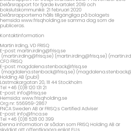
Delårsrapport för fjärde kvartalet 2019 och
bokslutskommuniké: 21 februari 2020
Delårsrapporterna hålls tillgängliga på bolagets
hemsida www.frisqholding.se samma dag som de
publiceras.
Kontaktinformation
Martin Irding, VD FRISQ
E-post: martin.irding@frisq.se
(martin.irding@frisq.se) (martin.irding@frisq.se) (martin
CFO FRISQ
E-post: magdalena.stenback@frisq.se
(magdalena.stenback@frisq.se) (magdalena.stenback@fr
Holding AB (publ)
Lästmakargatan 20, 111 44 Stockholm
Tel +46 (0)8 120 131 21
E-post: info@frisq.se
Hemsida: www.frisqholding.se
Org nr: 556959-2867
FNCA Sweden AB är FRISQ:s Certified Adviser
E-post: info@fnca.se
Tel +46 (0)8 528 00 399
Denna information är sådan som FRISQ Holding AB är
skyldigt att offentliggöra enligt EU:s