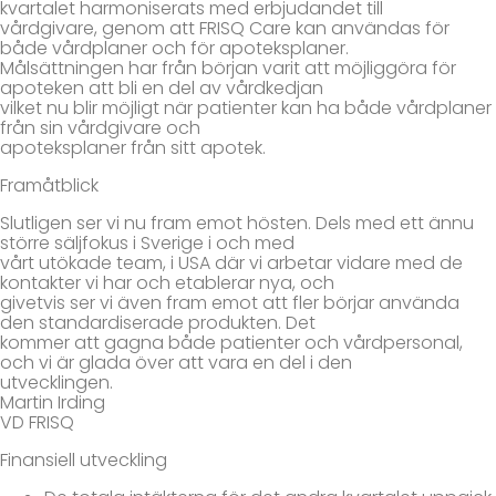
kvartalet harmoniserats med erbjudandet till
vårdgivare, genom att FRISQ Care kan användas för
både vårdplaner och för apoteksplaner.
Målsättningen har från början varit att möjliggöra för
apoteken att bli en del av vårdkedjan
vilket nu blir möjligt när patienter kan ha både vårdplaner
från sin vårdgivare och
apoteksplaner från sitt apotek.
Framåtblick
Slutligen ser vi nu fram emot hösten. Dels med ett ännu
större säljfokus i Sverige i och med
vårt utökade team, i USA där vi arbetar vidare med de
kontakter vi har och etablerar nya, och
givetvis ser vi även fram emot att fler börjar använda
den standardiserade produkten. Det
kommer att gagna både patienter och vårdpersonal,
och vi är glada över att vara en del i den
utvecklingen.
Martin Irding
VD FRISQ
Finansiell utveckling