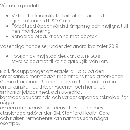
Vår unika produkt
Viktiga funktionalitets-förbättringar i andra
generationens FRISQ Care
Förbättrad öppenvårdstillämpning och möjlighet till
hemmonitorering
Renodlad produktlösning mot apotek
Väsentliga händelser under det andra kvartalet 2019
I början av maj stod det klart att FRISQ:s
styrelseledamot tillika tidigare Qlik-vdn Lars
Björk fick uppdraget att etablera FRISQ på den
amerikanska marknaden tillsammans med amerikanen
Camilo Barcenas. Barcenas är väletablerad på den
amerikanska healthtech-scenen och har under
sin karriär jobbat med, och utvecklat
kostnadsreducerande och värdeskapande teknologi för
några
av den amerikanska vårdens största och mest
etablerade aktörer där IBM, Stanford Health Care
och Kaiser Permanente kan nämnas som några
exempel.