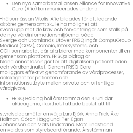
Den nya samarbetsalliansen Alliance for Innovative
Care (Afic) kommunicerades under e
-hälsomässan Vitalis. Afic bildades för att ledande
aktörer gemensamt skulle ha möjlighet att
svara upp mot de krav och förväntningar som ställs på
de nya vårdinformationsmiljöerna, både i
Sverige och utomlands. Utöver FRISQ ingår CompuGroup
Medical (CGM), Cambio, InterSystems, och
CGI i samarbetet där alla bidrar med komponenter till en
gemensam plattform. FRISQ:s bidrag är
bland annat lösningar för att digitalisera patientflöden
och vårdkontinuitet. Genom FRISQ Care
möjliggörs effektivt genomförande av vårdprocesser,
delaktighet för patienten och
informationsutbyte mellan privata och offentliga
vårdgivare.
FRISQ Holding höll årsstämma den 4 juni där
aktieägarna, i korthet, fattade beslut att till
styrelseledamöter omvälja Lars Björk, Anna Frick, Åke
Hallman, Göran Hägglund, Per-Egon
Johansson och Mats Lindstrand. Mats Lindstrand
omvaldes som styrelseordförande. Årsstämman