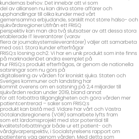
kundernas behov. Det innebär att vi som
del av alliansen nu kan driva större affärer och
upphandlingar till olika kunder med vårt
gemensamma erbjudande, särskilt mot större hälso- och
sjukvårdsregioner.Utifrån ett FRISQ
perspektiv kan man dra två slutsatser av att dessa stora
etablerade IT leverantörer (varav
flera är journalsystemsleverantörer) väljer att samarbeta
med oss:1. Stora kunder efterfrågar
FRISQ:s lösning och2. Vi har en unik produkt som inte finns
på marknadenDet andra exemplet på
hur FRISQ:s produkt efterfrågas, är genom de nationella
satsningar som nu görs på
digitalisering av vården för kroniskt sjuka. Staten och
Sveriges kommuner och landsting har
kommit överens om en satsning på 2,4 miljarder till
sjukvården redan under 2019, bland annat
för att förbättra tillgängligheten och göra vården mer
patientcentrerad – saker som FRISQ:s
produkt kan bistå med. Vidare har vårt och Västra
Götalandsregionens (VGR) samarbete lyfts fram
som ett lärdomsprojekt med stor potential till
kvalitetsförbättringar både ur ett patient- och
vårdgivarperspektiv, i Socialstyrelsens rapport om
patientens väg genom vården. Med detta som