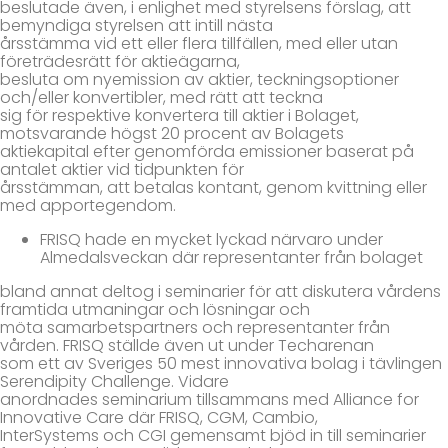
beslutade även, i enlighet med styrelsens förslag, att
bemyndiga styrelsen att intill nästa
årsstämma vid ett eller flera tillfällen, med eller utan
företrädesrätt för aktieägarna,
besluta om nyemission av aktier, teckningsoptioner
och/eller konvertibler, med rätt att teckna
sig för respektive konvertera till aktier i Bolaget,
motsvarande högst 20 procent av Bolagets
aktiekapital efter genomförda emissioner baserat på
antalet aktier vid tidpunkten för
årsstämman, att betalas kontant, genom kvittning eller
med apportegendom.
FRISQ hade en mycket lyckad närvaro under
Almedalsveckan där representanter från bolaget
bland annat deltog i seminarier för att diskutera vårdens
framtida utmaningar och lösningar och
möta samarbetspartners och representanter från
vården. FRISQ ställde även ut under Techarenan
som ett av Sveriges 50 mest innovativa bolag i tävlingen
Serendipity Challenge. Vidare
anordnades seminarium tillsammans med Alliance for
Innovative Care där FRISQ, CGM, Cambio,
InterSystems och CGI gemensamt bjöd in till seminarier