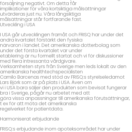
försäljning negativt. Om detta får
implikationer för våra kortsiktiga målsättningar
utvärderas just nu. Våra långsiktiga
målsättningar står fortfarande fast.
Utveckling i USA
I USA går utvecklingen framåt och FRISQ har under det
andra kvartalet förstärkt den fysiska
närvaron i landet. Det amerikanska dotterbolag som
under det första kvartalet var under
etablering är nu formellt startat och vi för diskussioner
med flera intressanta vårdgivare.
Verksamheten styrs från Sverige men leds lokalt av den
amerikanska healthtechspecialisten
Camilo Barcenas med stöd av FRISQ:s styrelseledamot
Lars Björk som är på plats i USA. Även om
vi i USA bara säljer den produkten som bevisat fungerar
bra i Sverige, pågår nu arbetet med att
göra vissa anpassningar till amerikanska förutsättningar,
t ex för att möta det amerikanska
regelverket för patientdata.
Harmoniserat erbjudande
FRISQ:s erbjudande inom apoteksområdet har under