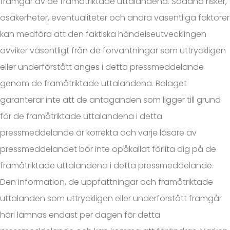
framgår av de framåtriktade uttalandena. Sådana risker,
osäkerheter, eventualiteter och andra väsentliga faktorer
kan medföra att den faktiska händelseutvecklingen
avviker väsentligt från de förväntningar som uttryckligen
eller underförstått anges i detta pressmeddelande
genom de framåtriktade uttalandena. Bolaget
garanterar inte att de antaganden som ligger till grund
för de framåtriktade uttalandena i detta
pressmeddelande är korrekta och varje läsare av
pressmeddelandet bör inte opåkallat förlita dig på de
framåtriktade uttalandena i detta pressmeddelande.
Den information, de uppfattningar och framåtriktade
uttalanden som uttryckligen eller underförstått framgår
häri lämnas endast per dagen för detta