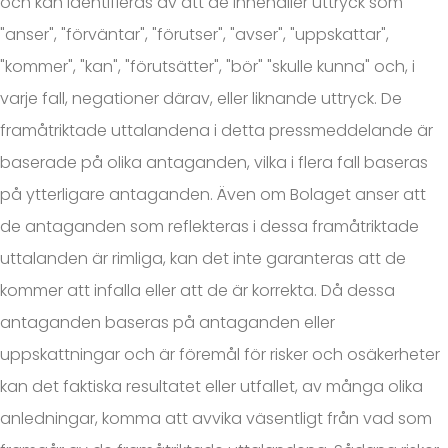
och kan identifieras av att de innehåller uttryck som
"anser", "förväntar", "förutser", "avser", "uppskattar",
"kommer", "kan", "förutsätter", "bör" "skulle kunna" och, i
varje fall, negationer därav, eller liknande uttryck. De
framåtriktade uttalandena i detta pressmeddelande är
baserade på olika antaganden, vilka i flera fall baseras
på ytterligare antaganden. Även om Bolaget anser att
de antaganden som reflekteras i dessa framåtriktade
uttalanden är rimliga, kan det inte garanteras att de
kommer att infalla eller att de är korrekta. Då dessa
antaganden baseras på antaganden eller
uppskattningar och är föremål för risker och osäkerheter
kan det faktiska resultatet eller utfallet, av många olika
anledningar, komma att avvika väsentligt från vad som