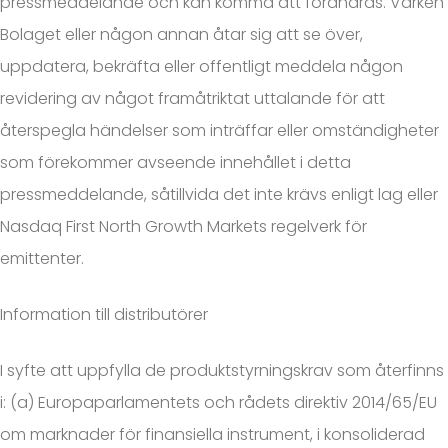
pressmeddelande och kan komma att förändras. Varken
Bolaget eller någon annan åtar sig att se över,
uppdatera, bekräfta eller offentligt meddela någon
revidering av något framåtriktat uttalande för att
återspegla händelser som inträffar eller omständigheter
som förekommer avseende innehållet i detta
pressmeddelande, såtillvida det inte krävs enligt lag eller
Nasdaq First North Growth Markets regelverk för
emittenter.
Information till distributörer
I syfte att uppfylla de produktstyrningskrav som återfinns
i: (a) Europaparlamentets och rådets direktiv 2014/65/EU
om marknader för finansiella instrument, i konsoliderad