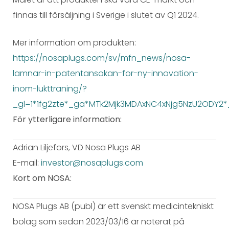
finnas till försäljning i Sverige i slutet av Q1 2024.
Mer information om produkten:
https://nosaplugs.com/sv/mfn_news/nosa-
lamnar-in-patentansokan-for-ny-innovation-
inom-lukttraning/?
_gl=1*1fg2zte*_ga*MTk2Mjk3MDAxNC4xNjg5NzU2ODY2
För ytterligare information:
Adrian Liljefors, VD Nosa Plugs AB
E-mail:
investor@nosaplugs.com
Kort om NOSA:
NOSA Plugs AB (publ) är ett svenskt medicintekniskt
bolag som sedan 2023/03/16 är noterat på