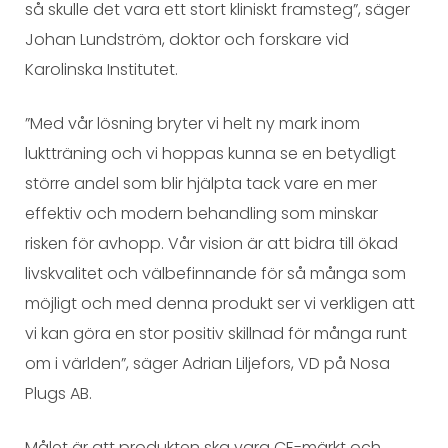
så skulle det vara ett stort kliniskt framsteg”, säger
Johan Lundström, doktor och forskare vid
Karolinska Institutet.
”Med vår lösning bryter vi helt ny mark inom
luktträning och vi hoppas kunna se en betydligt
större andel som blir hjälpta tack vare en mer
effektiv och modern behandling som minskar
risken för avhopp. Vår vision är att bidra till ökad
livskvalitet och välbefinnande för så många som
möjligt och med denna produkt ser vi verkligen att
vi kan göra en stor positiv skillnad för många runt
om i världen”, säger Adrian Liljefors, VD på Nosa
Plugs AB.
Målet är att produkten ska vara CE-märkt och