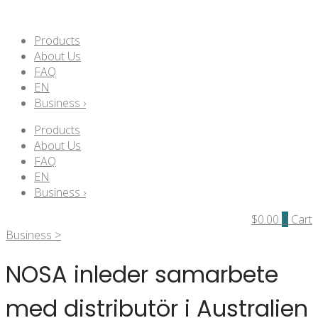
Products
About Us
FAQ
EN
Business ›
Products
About Us
FAQ
EN
Business ›
$
0.00
0
Cart
Business >
NOSA inleder samarbete
med distributör i Australien