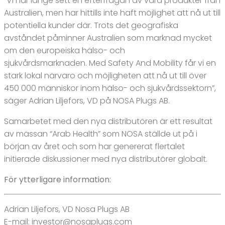
“Vi har länge sett en efterfrågan av våra produkter från
Australien, men har hittills inte haft möjlighet att nå ut till
potentiella kunder där. Trots det geografiska
avståndet påminner Australien som marknad mycket
om den europeiska hälso- och
sjukvårdsmarknaden. Med Safety And Mobility får vi en
stark lokal närvaro och möjligheten att nå ut till över
450 000 människor inom hälso- och sjukvårdssektorn”,
säger Adrian Liljefors, VD på NOSA Plugs AB.
Samarbetet med den nya distributören är ett resultat
av mässan “Arab Health” som NOSA ställde ut på i
början av året och som har genererat flertalet
initierade diskussioner med nya distributörer globalt.
För ytterligare information:
Adrian Liljefors, VD Nosa Plugs AB
E-mail:
investor@nosaplugs.com