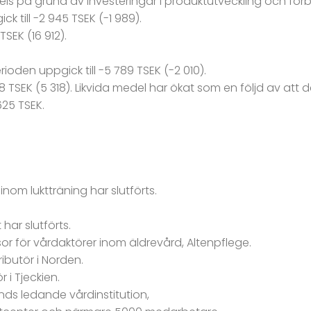
ls på grund av investeringar i produktutveckling och förber
k till -2 945 TSEK (-1 989).
TSEK (16 912).
den uppgick till -5 789 TSEK (-2 010).
18 TSEK (5 318). Likvida medel har ökat som en följd av att 
625 TSEK.
nom luktträning har slutförts.
.
har slutförts.
sor för vårdaktörer inom äldrevård, Altenpflege.
butör i Norden.
 i Tjeckien.
nds ledande vårdinstitution,