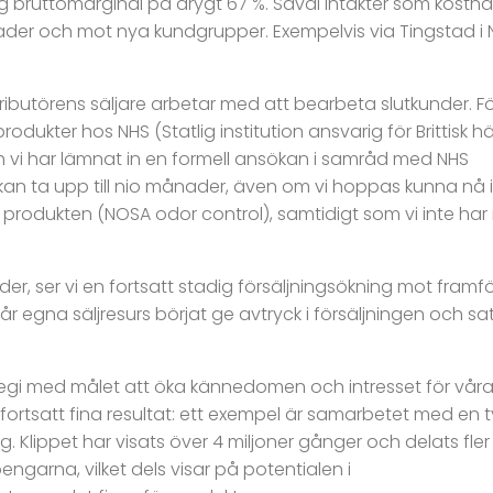
tt hög bruttomarginal på drygt 67 %. Såväl intäkter som kos
nader och mot nya kundgrupper. Exempelvis via Tingstad 
ributörens säljare arbetar med att bearbeta slutkunder. Fö
rodukter hos NHS (Statlig institution ansvarig för Brittisk h
h vi har lämnat in en formell ansökan i samråd med NHS
 kan ta upp till nio månader, även om vi hoppas kunna n
 produkten (NOSA odor control), samtidigt som vi inte har
, ser vi en fortsatt stadig försäljningsökning mot framfö
r egna säljresurs börjat ge avtryck i försäljningen och s
tegi med målet att öka kännedomen och intresset för våra 
ortsatt fina resultat: ett exempel är samarbetet med en ty
. Klippet har visats över 4 miljoner gånger och delats fler
ngarna, vilket dels visar på potentialen i