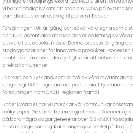
ytterligare försäljningsrekord (2,8 MSEK), till en fortsa
vi har samtidigt lyckats att etablera NOSA på nya mark
som distribuerar utrustning till polisen i Tjeckien.
Försäljningen i UK är igång och såväl våra egna som dist
den fulla potentialen i marknaden är en listning av våra p
sjukvård) ett absolut måste. Denna process är igång oc
stödorganisationer för innovativa produkter. Processen
snabbare då marknaden tydligt visar att behov finns för
direkta konkurrenter.
I Norden och Tyskland, som är två av våra huvudmarknader
idag drygt 60% högre än före pandemin. I Tyskland har vå
försäljningen inom DACH-regionen framåt.
Under kvartalet har vi utvecklat vår kommunikationsstra
målgrupper. De samarbeten vi gjort med influencers ger f
på bara några dagar genererar över 0,5 MSEK i försäljning
nästa allergi- säsong. Kampanjen gav en ROI på 15 ggr pe