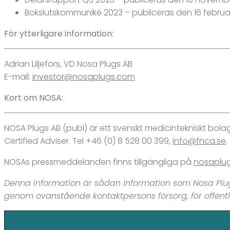
Bokslutskommuniké 2023 – publiceras den 16 februa
För ytterligare information:
Adrian Liljefors, VD Nosa Plugs AB
E-mail:
investor@nosaplugs.com
Kort om NOSA:
NOSA Plugs AB (publ) är ett svenskt medicintekniskt bol
Certified Adviser. Tel +46 (0) 8 528 00 399,
info@fnca.se
.
NOSAs pressmeddelanden finns tillgängliga på
nosaplug
Denna information är sådan information som Nosa Plugs
genom ovanstående kontaktpersons försorg, för offent