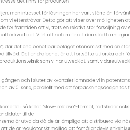
ntresse det finns för produkten.
ljen, men intresset för lösningen har varit större än förvänt
som vi eftersträvar. Detta gör att vi ser över möjligheten at
för framtiden att vi, trots en relativt stor försäljning a
 för kvartalet. Värt att notera är att den stärkta marginalen
en”, där det ena benet bär bolaget ekonomiskt med en st
illväxt. Det andra benet är att fortsätta utforska och f
oduktionsteknik som vi har utvecklat, samt vidareutvecklin
t gången och i slutet av kvartalet lämnade vi in patentan
ion av 0-serie, parallellt med att förpackningsdesign ta
medel i så kallat “slow- release”-format, fortskrider ocks
ndidater till de
nserna är utvalda då de är lämpliga att distribuera via näs
 de är regulatoriskt möjliga att förhållandevis enkelt kun