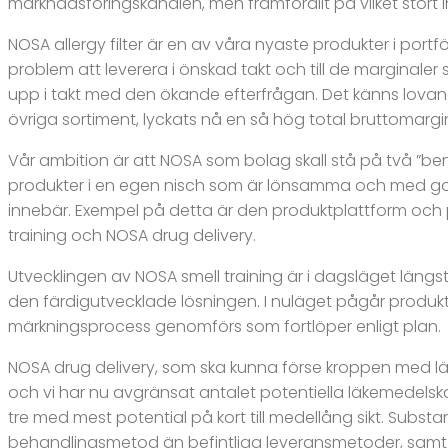
marknadsföringskanalen, men framförallt på vilket stort i
NOSA allergy filter är en av våra nyaste produkter i portfö
problem att leverera i önskad takt och till de marginaler 
upp i takt med den ökande efterfrågan. Det känns lovande 
övriga sortiment, lyckats nå en så hög total bruttomarginal
Vår ambition är att NOSA som bolag skall stå på två ”b
produkter i en egen nisch som är lönsamma och med god t
innebär. Exempel på detta är den produktplattform och pr
training och NOSA drug delivery.
Utvecklingen av NOSA smell training är i dagsläget längs
den färdigutvecklade lösningen. I nuläget pågår produkt
märkningsprocess genomförs som fortlöper enligt plan.
NOSA drug delivery, som ska kunna förse kroppen med läke
och vi har nu avgränsat antalet potentiella läkemedelska
tre med mest potential på kort till medellång sikt. Substa
behandlingsmetod än befintliga leveransmetoder, samt att