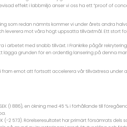
visad effekt i labbmiljö anser vi oss ha ett ”proof of conc
ing som redan nämnts kommer vi under årets andra halva
h leverera mot våra högt uppsatta tillväxtmål. Ett stort fo
dra i arbetet med snabb tillväxt. I Frankrike pågår rekryter
e att lägga grunden för en ordentlig lansering på denna ma
r vi fram emot att fortsatt accelerera vår tillväxtresa under
(1 886), en ökning med 45 % i förhållande till föregående år, 
pa.
SEK (-2 573). Rörelseresultatet har primärt försämrats del