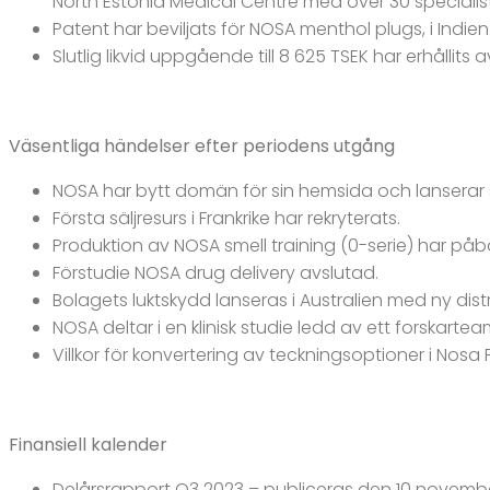
North Estonia Medical Centre med över 30 special
Patent har beviljats för NOSA menthol plugs, i Indien
Slutlig likvid uppgående till 8 625 TSEK har erhålli
Väsentliga händelser efter periodens utgång
NOSA har bytt domän för sin hemsida och lanserar 
Första säljresurs i Frankrike har rekryterats.
Produktion av NOSA smell training (0-serie) har påbö
Förstudie NOSA drug delivery avslutad.
Bolagets luktskydd lanseras i Australien med ny distr
NOSA deltar i en klinisk studie ledd av ett forskart
Villkor för konvertering av teckningsoptioner i Nos
Finansiell kalender
Delårsrapport Q3 2023 – publiceras den 10 novemb