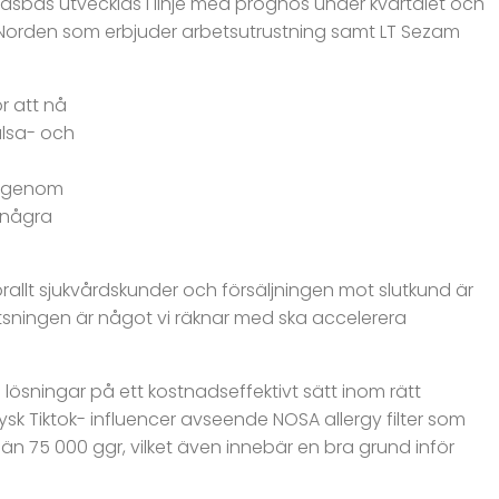
tnadsbas utvecklas i linje med prognos under kvartalet och
i Norden som erbjuder arbetsutrustning samt LT Sezam
r att nå
älsa- och
å igenom
 några
rallt sjukvårdskunder och försäljningen mot slutkund är
atsningen är något vi räknar med ska accelerera
lösningar på ett kostnadseffektivt sätt inom rätt
sk Tiktok- influencer avseende NOSA allergy filter som
 än 75 000 ggr, vilket även innebär en bra grund inför