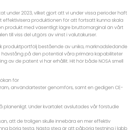
at under 2023, vilket gjort att vi under vissa perioder haft
t effektivisera produktionen för att fortsatt kunna skala
v en produkt med väsentligt lägre bruttomarginal än vårt
 till viss del utgörs av vinst i valutakurser.
ark produktportfölj bestående av unika, marknadsledande
å hävstång på den potential våra primära kapabiliteter
g av de patent vi har erhållit. Hit hör både NOSA smell
sökan för
s fram, användartester genomförs, samt en gedigen CE-
å planenligt. Under kvartalet avslutades vår förstudie
an, att de troligen skulle innebära en mer effektiv
na börja testa. Nästa steg är att påbörja testning i labb