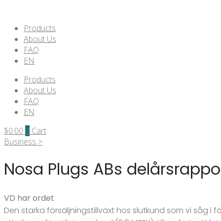
Products
About Us
FAQ
EN
Products
About Us
FAQ
EN
$
0.00
0
Cart
Business >
Nosa Plugs ABs delårsrappor
VD har ordet
Den starka försäljningstillväxt hos slutkund som vi såg i 