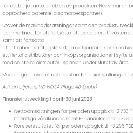
för att börja mäta effekten av produkten. När vi har en be
approchera potentiella samarbetspartners.
Utöver de marknadssatsningar samt den produktutveckl
och marknad för att fortsätta att accelerera tillväxten oc
samt att fortsätta
att attrahera strategiskt viktiga distributörer som kan bi
ett flertal distributörer och inköpsorganisationer i syft
med en större distributör i Spanien under slutet av året.
Med en god likviditet och en stark finansiell ställning se
Adrian Liljefors, VD NOSA Plugs AB (publ)
Finansiell utveckling 1 april-30 juni 2023
Nettoomsättningen för perioden uppgick till 2 733 TSEK 
befintliga vårdkunder, samt E-handelskunder i Euro
Rörelseresultatet för perioden uppgick till -3 296 T