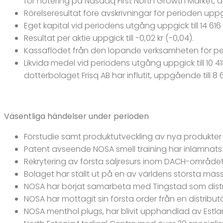
för notering på Nasdaq First North Growth Market, de
Rörelseresultat före avskrivningar för perioden uppgic
Eget kapital vid periodens utgång uppgick till 14 616 
Resultat per aktie uppgick till -0,02 kr (-0,04).
Kassaflödet från den löpande verksamheten för perio
Likvida medel vid periodens utgång uppgick till 10 4
dotterbolaget Frisq AB har influtit, uppgående till 8 
Väsentliga händelser under perioden
Förstudie samt produktutveckling av nya produkter i
Patent avseende NOSA smell training har inlämnats
Rekrytering av första säljresurs inom DACH-området 
Bolaget har ställt ut på en av världens största mäs
NOSA har börjat samarbeta med Tingstad som distri
NOSA har mottagit sin första order från en distributör
NOSA menthol plugs, har blivit upphandlad av Estla