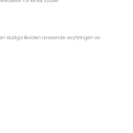
edelser för klinisk studie.
den slutliga likviden avseende avyttringen av