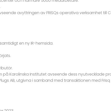
istcenter och närmare 5000 medarbetare.
.
ts avseende avyttringen av FRISQs operativa verksamhet til
samtidigt en ny IR-hemsida.
rjats.
ibutör.
eam på Karolinska Institutet avseende dess nyutvecklade prod
a Plugs AB, utgivna i samband med transaktionen med Frisq 
er 2023