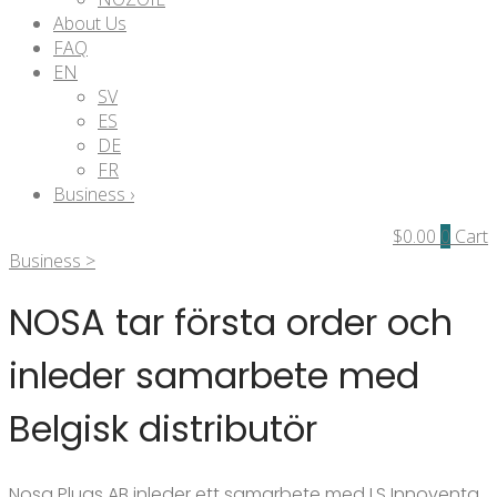
About Us
FAQ
EN
SV
ES
DE
FR
Business ›
$
0.00
0
Cart
Business >
NOSA tar första order och
inleder samarbete med
Belgisk distributör
Nosa Plugs AB inleder ett samarbete med LS Innoventa