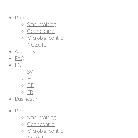
Products
Smell training
Odor control
Microbial control
NOZOIL
About Us
FAQ
EN
SV
ES
DE
FR
Business ›
Products
Smell training
Odor control
Microbial control
NOZOIL