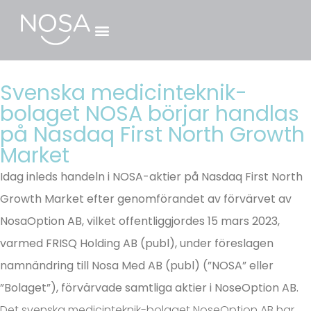
Svenska medicinteknik-
bolaget NOSA börjar handlas
på Nasdaq First North Growth
Market
Idag inleds handeln i NOSA-aktier på Nasdaq First North
Growth Market efter genomförandet av förvärvet av
NosaOption AB, vilket offentliggjordes 15 mars 2023,
varmed FRISQ Holding AB (publ), under föreslagen
namnändring till Nosa Med AB (publ) (”NOSA” eller
”Bolaget”), förvärvade samtliga aktier i NoseOption AB.
Det svenska medicinteknik-bolaget NoseOption AB har