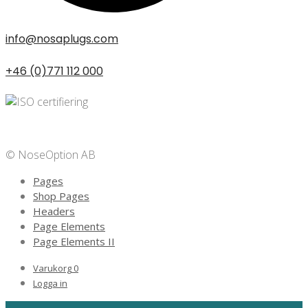
info@nosaplugs.com
+46 (0)771 112 000
Privacy Policy
© NoseOption AB
Pages
Shop Pages
Headers
Page Elements
Page Elements II
Varukorg
0
Logga in