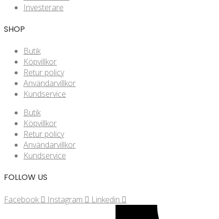
Investerare
SHOP
Butik
Köpvillkor
Retur policy
Användarvillkor
Kundservice
Butik
Köpvillkor
Retur policy
Användarvillkor
Kundservice
FOLLOW US
Facebook
Instagram
Linkedin