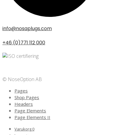
info@nosaplugs.com
+46 (0)771 112 000
Privacy Policy
© NoseOption AB
Pages
Shop Pages
Headers
Page Elements
Page Elements II
Varukorg
0