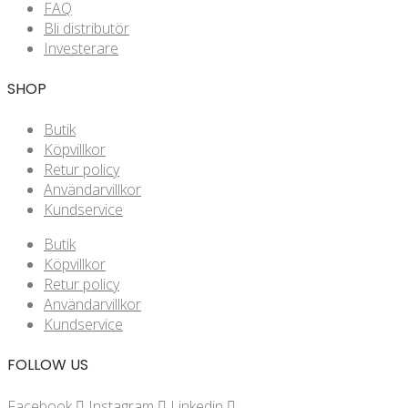
FAQ
Bli distributör
Investerare
SHOP
Butik
Köpvillkor
Retur policy
Användarvillkor
Kundservice
Butik
Köpvillkor
Retur policy
Användarvillkor
Kundservice
FOLLOW US
Facebook
Instagram
Linkedin