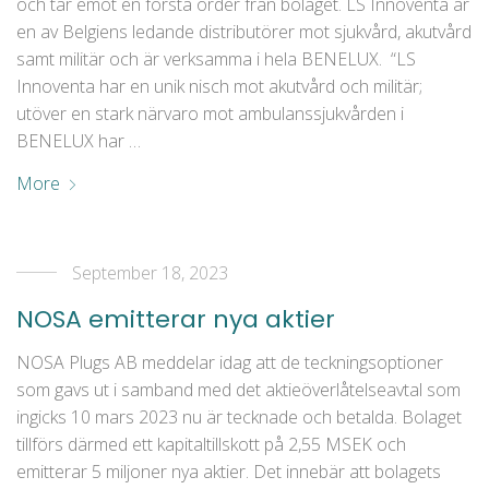
och tar emot en första order från bolaget. LS Innoventa är
en av Belgiens ledande distributörer mot sjukvård, akutvård
samt militär och är verksamma i hela BENELUX. “LS
Innoventa har en unik nisch mot akutvård och militär;
utöver en stark närvaro mot ambulanssjukvården i
BENELUX har …
More
September 18, 2023
NOSA emitterar nya aktier
NOSA Plugs AB meddelar idag att de teckningsoptioner
som gavs ut i samband med det aktieöverlåtelseavtal som
ingicks 10 mars 2023 nu är tecknade och betalda. Bolaget
tillförs därmed ett kapitaltillskott på 2,55 MSEK och
emitterar 5 miljoner nya aktier. Det innebär att bolagets