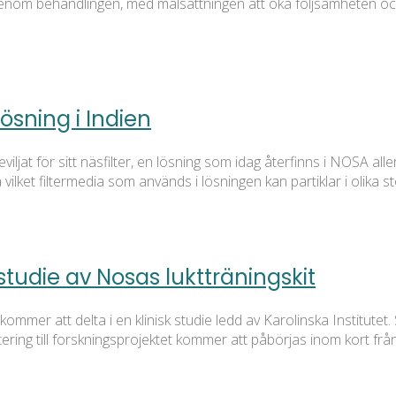
genom behandlingen, med målsättningen att öka följsamheten och
lösning i Indien
ljat för sitt näsfilter, en lösning som idag återfinns i NOSA alle
ilket filtermedia som används i lösningen kan partiklar i olika s
tudie av Nosas luktträningskit
ommer att delta i en klinisk studie ledd av Karolinska Institute
rytering till forskningsprojektet kommer att påbörjas inom kort fr