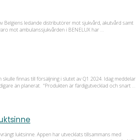
 Belgiens ledande distributörer mot sjukvård, akutvård samt
närvaro mot ambulanssjukvården i BENELUX har …
lle finnas till försäljning i slutet av Q1 2024. Idag meddelar
digare än planerat. “Produkten är färdigutvecklad och snart …
luktsinne
rvrängt luktsinne. Appen har utvecklats tillsammans med