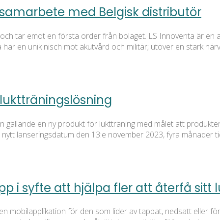
 samarbete med Belgisk distributör
h tar emot en första order från bolaget. LS Innoventa är en av
 har en unik nisch mot akutvård och militär; utöver en stark 
luktträningslösning
llande en ny produkt för luktträning med målet att produkten sku
d nytt lanseringsdatum den 13:e november 2023, fyra månader ti
i syfte att hjälpa fler att återfå sitt 
n mobilapplikation för den som lider av tappat, nedsatt eller fö