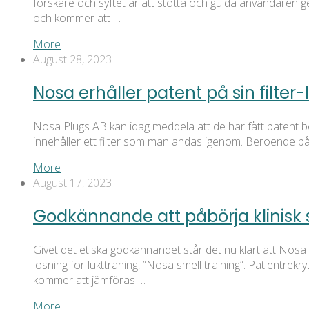
forskare och syftet är att stötta och guida användaren 
och kommer att …
More
August 28, 2023
Nosa erhåller patent på sin filter-
Nosa Plugs AB kan idag meddela att de har fått patent bevi
innehåller ett filter som man andas igenom. Beroende på v
More
August 17, 2023
Godkännande att påbörja klinisk s
Givet det etiska godkännandet står det nu klart att Nosa k
lösning för luktträning, ”Nosa smell training”. Patientrek
kommer att jämföras …
More