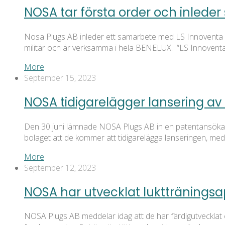
NOSA tar första order och inleder
Nosa Plugs AB inleder ett samarbete med LS Innoventa oc
militär och är verksamma i hela BENELUX. “LS Innoventa
More
September 15, 2023
NOSA tidigarelägger lansering av 
Den 30 juni lämnade NOSA Plugs AB in en patentansökan gä
bolaget att de kommer att tidigarelägga lanseringen, me
More
September 12, 2023
NOSA har utvecklat luktträningsapp 
NOSA Plugs AB meddelar idag att de har färdigutvecklat e