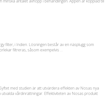
 minska antalet avhopp i behandlingen. Appen är kopplad till
rgy filter, i Indien. Lösningen består av en näsplugg som
torlekar filtreras, såsom exempelvis …
t. Syftet med studien är att utvärdera effekten av Nosas nya
ån utvalda vårdinrättningar. Effektiviteten av Nosas produkt