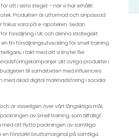
r att i sista steget – när vi har erhållit
a apotek. Produkten är utformad och anpassad
r fokus vara på e-apoteken. Sedan
r försäljning i UK och denna strategiskt
en fin försäljningsutveckling för smell training
rligare, i takt med att vi knyter fler
rknadsföringskampanjer. Likt övriga produkter i
sbudgeten till samarbeten med influencers
on med ökad digital marknadsföring i sociala
ch är visserligen över vårt långsiktiga mål,
ckningen av Smell training, som tillfälligt
u med att flytta packningen av samtliga
 ge en förstärkt bruttomarginal på samtliga