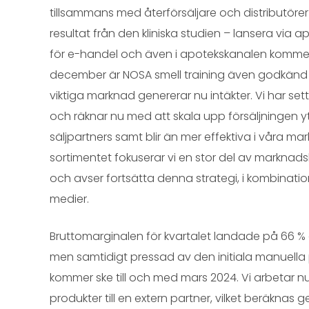
tillsammans med återförsäljare och distributörer fö
resultat från den kliniska studien – lansera vi
för e-handel och även i apotekskanalen komme
december är NOSA smell training även godkänd fö
viktiga marknad genererar nu intäkter. Vi har sett 
och räknar nu med att skala upp försäljningen ytte
säljpartners samt blir än mer effektiva i våra ma
sortimentet fokuserar vi en stor del av marknad
och avser fortsätta denna strategi, i kombinati
medier.
Bruttomarginalen för kvartalet landade på 66 % o
men samtidigt pressad av den initiala manuella pa
kommer ske till och med mars 2024. Vi arbetar n
produkter till en extern partner, vilket beräknas