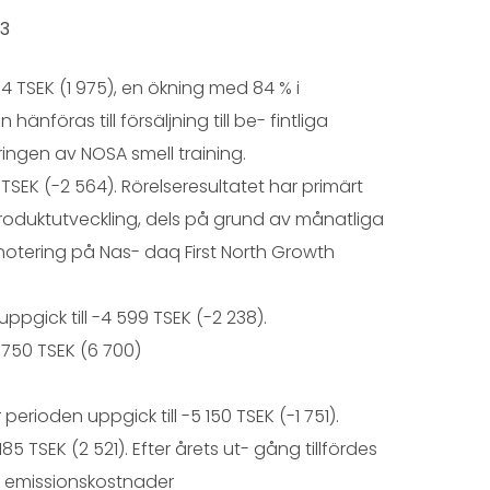
23
4 TSEK (1 975), en ökning med 84 % i
n hänföras till försäljning till be- fintliga
ingen av NOSA smell training.
 TSEK (-2 564). Rörelseresultatet har primärt
produktutveckling, dels på grund av månatliga
otering på Nas- daq First North Growth
uppgick till -4 599 TSEK (-2 238).
 750 TSEK (6 700)
rioden uppgick till -5 150 TSEK (-1 751).
85 TSEK (2 521). Efter årets ut- gång tillfördes
r emissionskostnader