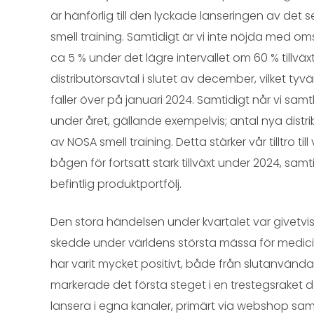
är hänförlig till den lyckade lanseringen av det s
smell training. Samtidigt är vi inte nöjda med oms
ca 5 % under det lägre intervallet om 60 % tillväxt.
distributörsavtal i slutet av december, vilket tyv
faller över på januari 2024. Samtidigt når vi samtl
under året, gällande exempelvis; antal nya distr
av NOSA smell training. Detta stärker vår tilltro ti
bågen för fortsatt stark tillväxt under 2024, sam
befintlig produktportfölj.
Den stora händelsen under kvartalet var givetvi
skedde under världens största mässa för medic
har varit mycket positivt, både från slutanvänd
markerade det första steget i en trestegsraket dä
lansera i egna kanaler, primärt via webshop samt