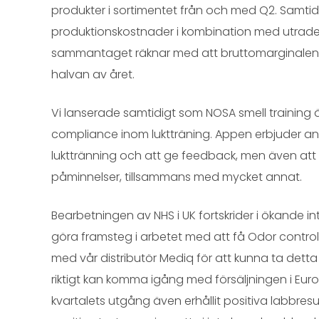
produkter i sortimentet från och med Q2. Samti
produktionskostnader i kombination med utradera
sammantaget räknar med att bruttomarginalen l
halvan av året.
Vi lanserade samtidigt som NOSA smell training
compliance inom luktträning. Appen erbjuder anv
lukttränning och att ge feedback, men även att s
påminnelser, tillsammans med mycket annat.
Bearbetningen av NHS i UK fortskrider i ökande in
göra framsteg i arbetet med att få Odor control 
med vår distributör Mediq för att kunna ta detta v
riktigt kan komma igång med försäljningen i Eur
kvartalets utgång även erhållit positiva labbres