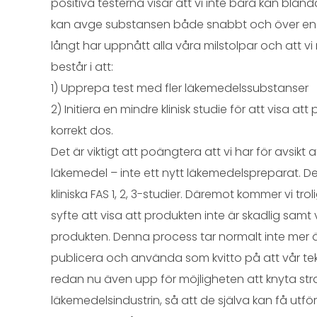
positiva testerna visar att vi inte bara kan blan
kan avge substansen både snabbt och över en lä
långt har uppnått alla våra milstolpar och att vi
består i att:
1) Upprepa test med fler läkemedelssubstanser
2) Initiera en mindre klinisk studie för att visa at
korrekt dos.
Det är viktigt att poängtera att vi har för avsikt
läkemedel – inte ett nytt läkemedelspreparat. De
kliniska FAS 1, 2, 3-studier. Däremot kommer vi trol
syfte att visa att produkten inte är skadlig samt 
produkten. Denna process tar normalt inte mer ä
publicera och använda som kvitto på att vår tekn
redan nu även upp för möjligheten att knyta st
läkemedelsindustrin, så att de själva kan få utför