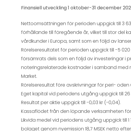
Finansiell utveckling 1 oktober-31 december 20
Nettoomsättningen för perioden uppgick till 3 63
förhållande till föregående år, vilket till stor del ka
vårdkunder i Europa, samt som en följd av lanser
Rörelseresultatet för perioden uppgick till -5 020
försämrats dels som en följd av investeringar i 
noteringsrelaterade kostnader i samband med n
Market.
Rörelseresultat före avskrivningar för peri- oden 
Eget kapital vid periodens utgång uppgick till 26
Resultat per aktie uppgick till -0,03 kr (-0,04).
Kassaflödet från den löpande verksamheten för pe
Likvida medel vid periodens utgång uppgick till 1 1
bolaget genom nyemission 18,7 MSEK netto efte