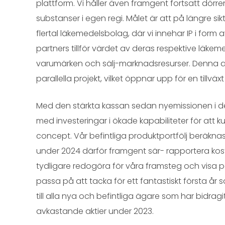
plattform. Vi håller även framgent fortsatt dörre
substanser i egen regi. Målet är att på längre sik
flertal läkemedelsbolag, där vi innehar IP i fo
partners tillför värdet av deras respektive läke
varumärken och sälj-marknadsresurser. Denna affä
parallella projekt, vilket öppnar upp för en tillväx
Med den stärkta kassan sedan nyemissionen i de
med investeringar i ökade kapabiliteter för att ku
concept. Vår befintliga produktportfölj beräknas
under 2024 därför framgent sär- rapportera kostna
tydligare redogöra för våra framsteg och visa på 
passa på att tacka för ett fantastiskt första år s
till alla nya och befintliga ägare som har bidragit 
avkastande aktier under 2023.