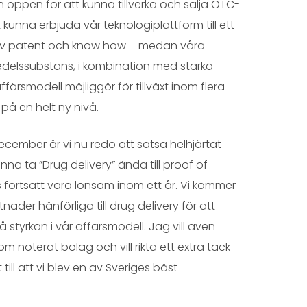
n öppen för att kunna tillverka och sälja OTC-
t kunna erbjuda vår teknologiplattform till ett
rm av patent och know how – medan våra
medelssubstans, i kombination med starka
rsmodell möjliggör för tillväxt inom flera
t på en helt ny nivå.
cember är vi nu redo att satsa helhjärtat
nna ta ”Drug delivery” ända till proof of
 fortsatt vara lönsam inom ett år. Vi kommer
der hänförliga till drug delivery för att
styrkan i vår affärsmodell. Jag vill även
om noterat bolag och vill rikta ett extra tack
till att vi blev en av Sveriges bäst