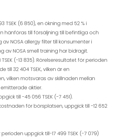
93 TSEK (6 850), en ökning med 52 % i
an hänföras till försäljning till befintliga och
av NOSA allergy filter till konsumenter i
g av NOSA smell training har bidragit.
1 TSEK (-13 835). Rörelseresultatet för perioden
till 32 404 TSEK, vilken är en
, vilken motsvaras av skillnaden mellan
emitterade aktier.
pgick till -45 056 TSEK (-7 451).
kostnaden för börsplatsen, uppgick till -12 652
erioden uppgick till-17 499 TSEK (-7 079)