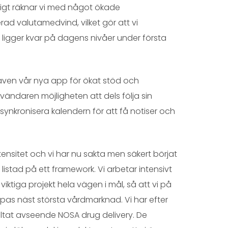
digt räknar vi med något ökade
d valutamedvind, vilket gör att vi
igger kvar på dagens nivåer under första
 även vår nya app för ökat stöd och
ändaren möjligheten att dels följa sin
ynkronisera kalendern för att få notiser och
tensitet och vi har nu sakta men säkert börjat
listad på ett framework. Vi arbetar intensivt
iktiga projekt hela vägen i mål, så att vi på
opas näst största vårdmarknad. Vi har efter
ultat avseende NOSA drug delivery. De