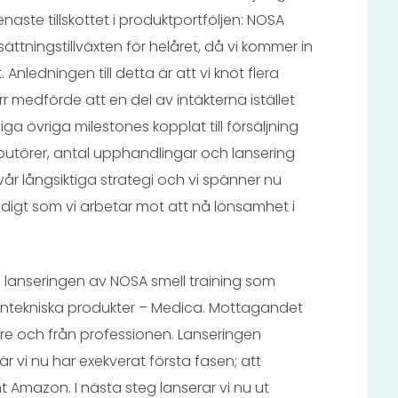
enaste tillskottet i produktportföljen: NOSA
ättningstillväxten för helåret, då vi kommer in
 Anledningen till detta är att vi knöt flera
ärr medförde att en del av intäkterna istället
iga övriga milestones kopplat till försäljning
ibutörer, antal upphandlingar och lansering
ll vår långsiktiga strategi och vi spänner nu
tidigt som vi arbetar mot att nå lönsamhet i
s lanseringen av NOSA smell training som
intekniska produkter – Medica. Mottagandet
are och från professionen. Lanseringen
r vi nu har exekverat första fasen; att
 Amazon. I nästa steg lanserar vi nu ut