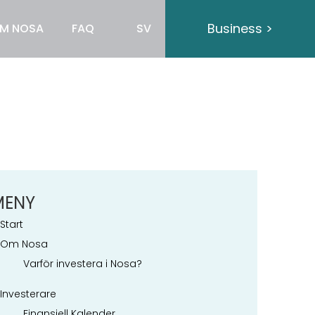
Business >
M NOSA
FAQ
SV
MENY
Start
Om Nosa
Varför investera i Nosa?
Investerare
Finansiell Kalender