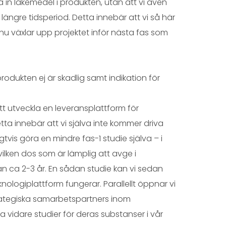
da in läkemedel i produkten, utan att vi även
ngre tidsperiod. Detta innebär att vi så här
 nu växlar upp projektet inför nästa fas som
t produkten ej är skadlig samt indikation för
 att utveckla en leveransplattform för
tta innebär att vi själva inte kommer driva
igtvis göra en mindre fas-1 studie själva – i
vilken dos som är lämplig att avge i
n ca 2-3 år. En sådan studie kan vi sedan
ologiplattform fungerar. Parallellt öppnar vi
rategiska samarbetspartners inom
a vidare studier för deras substanser i vår