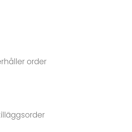
håller order
illäggsorder