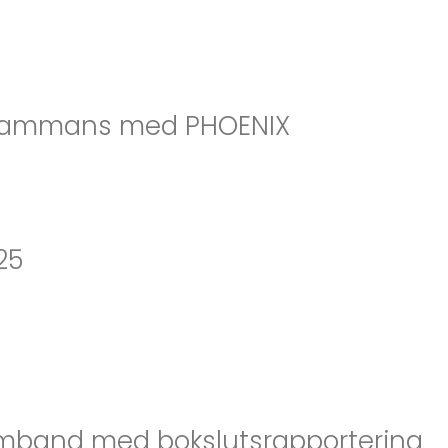
tillsammans med PHOENIX
25
samband med bokslutsrapportering