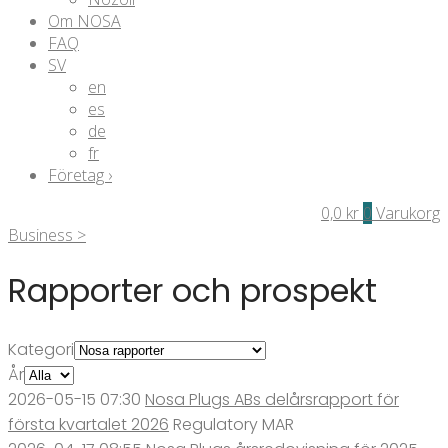
Om NOSA
FAQ
SV
en
es
de
fr
Företag ›
0,0
kr
0
Varukorg
Business >
Rapporter och prospekt
Kategori
År
2026-05-15 07:30
Nosa Plugs ABs delårsrapport för
första kvartalet 2026
Regulatory
MAR